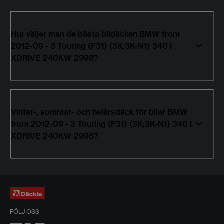
Hur väljer man de bästa bildäcken BMW from
2012-09 - 3 Touring (F31) (3K;3K-N1) 340 I
XDRIVE 240KW 2998?
Vinter-, sommar- och helårsdäck för bilar BMW
from 2012-09 - 3 Touring (F31) (3K;3K-N1) 340 I
XDRIVE 240KW 2998?
FÖLJ OSS