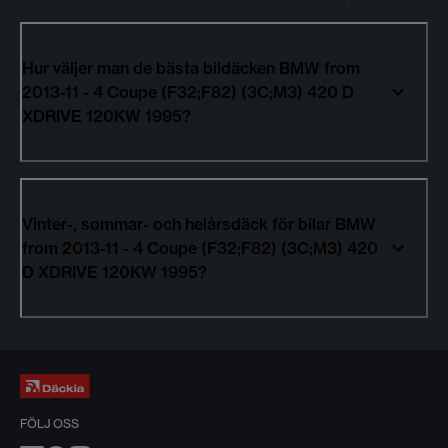
Hur väljer man de bästa bildäcken BMW from
2013-11 - 4 Coupe (F32;F82) (3C;M3) 420 D
XDRIVE 120KW 1995?
Vinter-, sommar- och helårsdäck för bilar BMW
from 2013-11 - 4 Coupe (F32;F82) (3C;M3) 420
D XDRIVE 120KW 1995?
FÖLJ OSS