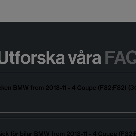
Utforska våra
FA
däcken BMW from 2013-11 - 4 Coupe (F32;F82) (
äck för bilar BMW from 2013-11 - 4 Coupe (F32;