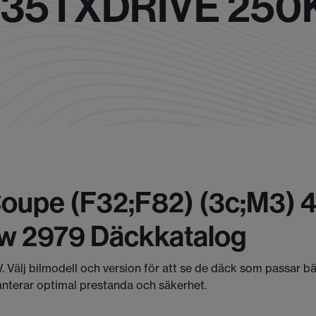
35 I XDRIVE 25
Coupe (f32;f82) (3c;m3) 
kw 2979 Däckkatalog
. Välj bilmodell och version för att se de däck som passar b
anterar optimal prestanda och säkerhet.