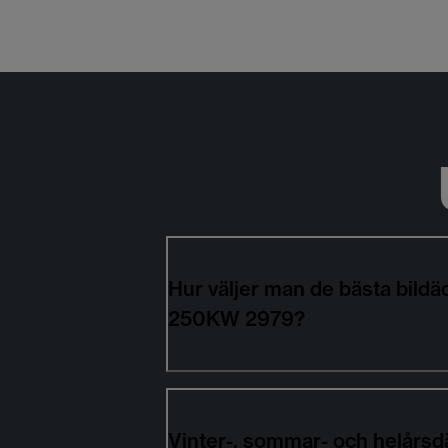
Hur väljer man de bästa bil
250KW 2979?
Vinter-, sommar- och helårsd