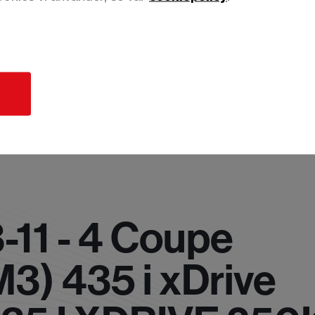
d
11 - 4 Coupe
3) 435 i xDrive