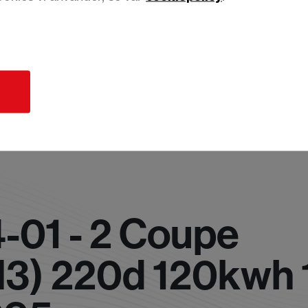
d
01 - 2 Coupe
M3) 220d 120kwh