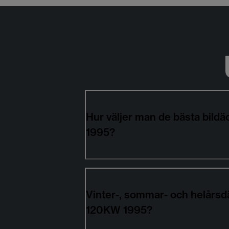
Hur väljer man de bästa bil
1995?
Vinter-, sommar- och helårsd
120KW 1995?