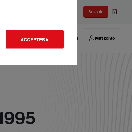
Boka tid
Hitta verkstad
Mitt konto
ACCEPTERA
 1995