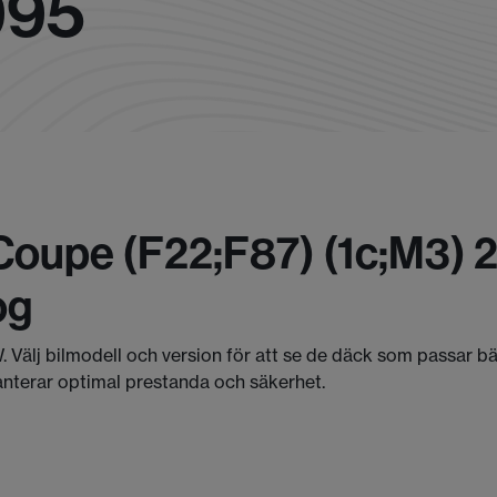
995
Coupe (f22;f87) (1c;m3)
og
. Välj bilmodell och version för att se de däck som passar b
anterar optimal prestanda och säkerhet.