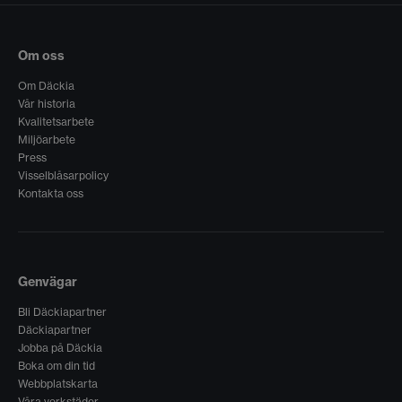
Om oss
Om Däckia
Vår historia
Kvalitetsarbete
Miljöarbete
Press
Visselblåsarpolicy
Kontakta oss
Genvägar
Bli Däckiapartner
Däckiapartner
Jobba på Däckia
Boka om din tid
Webbplatskarta
Våra verkstäder