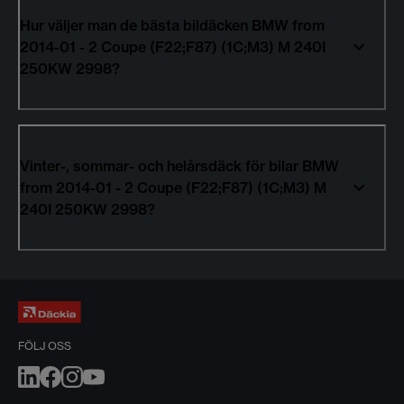
Hur väljer man de bästa bildäcken BMW from
2014-01 - 2 Coupe (F22;F87) (1C;M3) M 240I
250KW 2998?
Vinter-, sommar- och helårsdäck för bilar BMW
from 2014-01 - 2 Coupe (F22;F87) (1C;M3) M
240I 250KW 2998?
FÖLJ OSS