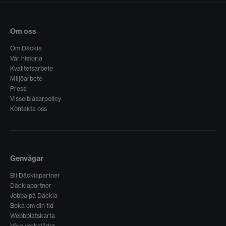
Om oss
Om Däckia
Vår historia
Kvalitetsarbete
Miljöarbete
Press
Visselblåsarpolicy
Kontakta oss
Genvägar
Bli Däckiapartner
Däckiapartner
Jobba på Däckia
Boka om din tid
Webbplatskarta
Våra verkstäder