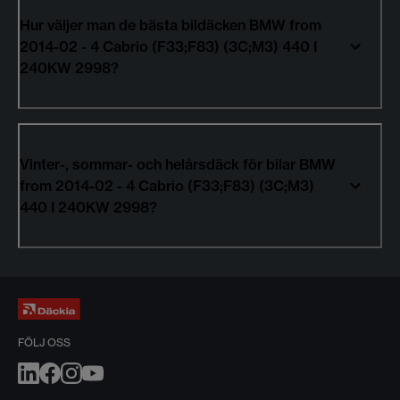
Hur väljer man de bästa bildäcken BMW from
2014-02 - 4 Cabrio (F33;F83) (3C;M3) 440 I
240KW 2998?
Vinter-, sommar- och helårsdäck för bilar BMW
from 2014-02 - 4 Cabrio (F33;F83) (3C;M3)
440 I 240KW 2998?
FÖLJ OSS