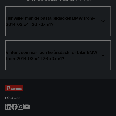
Hur väljer man de bästa bildäcken BMW from-
2014-03-x4-f26-x3x-n1?
Vinter-, sommar- och helårsdäck för bilar BMW
from-2014-03-x4-f26-x3x-n1?
FÖLJ OSS