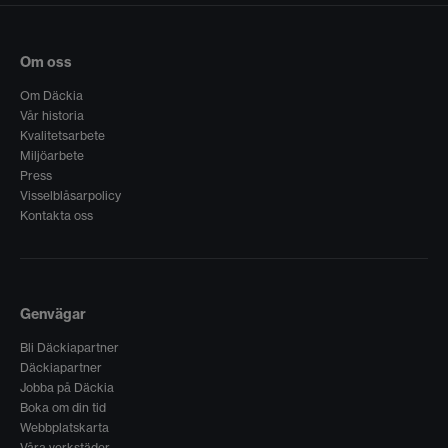
Om oss
Om Däckia
Vår historia
Kvalitetsarbete
Miljöarbete
Press
Visselblåsarpolicy
Kontakta oss
Genvägar
Bli Däckiapartner
Däckiapartner
Jobba på Däckia
Boka om din tid
Webbplatskarta
Våra verkstäder