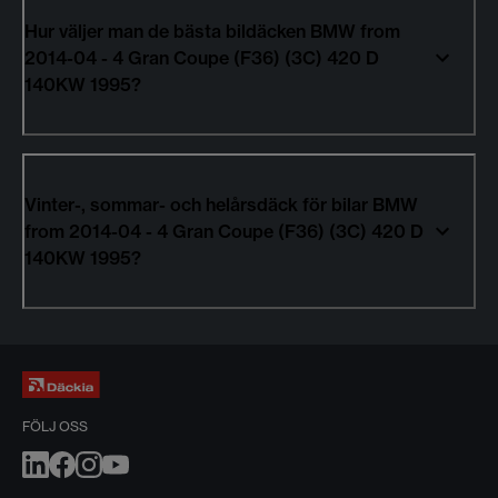
Hur väljer man de bästa bildäcken BMW from
2014-04 - 4 Gran Coupe (F36) (3C) 420 D
140KW 1995?
Vinter-, sommar- och helårsdäck för bilar BMW
from 2014-04 - 4 Gran Coupe (F36) (3C) 420 D
140KW 1995?
FÖLJ OSS