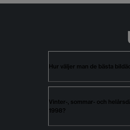
Hur väljer man de bästa bil
Vinter-, sommar- och helårs
1998?