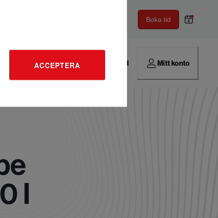
Boka tid
Hitta verkstad
Mitt konto
ACCEPTERA
pe
0 I