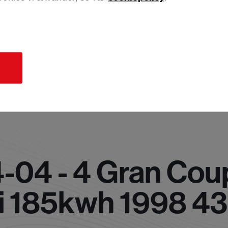
d
-04 - 4 Gran Cou
i 185kwh 1998 43