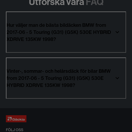
Utforska våra
FAQ
Hur väljer man de bästa bildäcken BMW from
2017-06 - 5 Touring (G31) (G5K) 530E HYBRID
XDRIVE 135KW 1998?
Vinter-, sommar- och helårsdäck för bilar BMW
from 2017-06 - 5 Touring (G31) (G5K) 530E
HYBRID XDRIVE 135KW 1998?
FÖLJ OSS