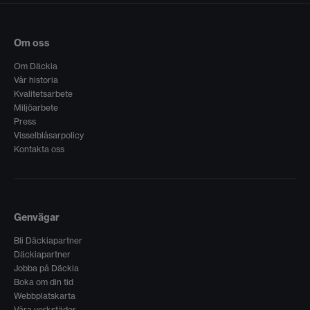
Om oss
Om Däckia
Vår historia
Kvalitetsarbete
Miljöarbete
Press
Visselblåsarpolicy
Kontakta oss
Genvägar
Bli Däckiapartner
Däckiapartner
Jobba på Däckia
Boka om din tid
Webbplatskarta
Våra verkstäder