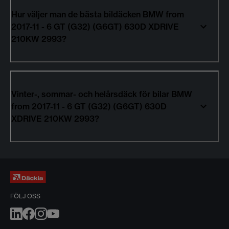
Hur väljer man de bästa bildäcken BMW from
2017-11 - 6 GT (G32) (G6GT) 630D XDRIVE
210KW 2993?
Vinter-, sommar- och helårsdäck för bilar BMW
from 2017-11 - 6 GT (G32) (G6GT) 630D
XDRIVE 210KW 2993?
FÖLJ OSS