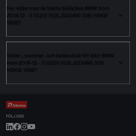
Hur väljer man de bästa bildäcken BMW from
2018-12 - 3 (G20) (G3L;G234M) 318I 115KW
1998?
Vinter-, sommar- och helårsdäck för bilar BMW
from 2018-12 - 3 (G20) (G3L;G234M) 318I
115KW 1998?
FÖLJ OSS