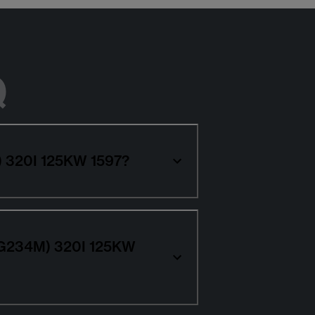
Q
M) 320I 125KW 1597?
3L;G234M) 320I 125KW