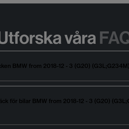
Utforska våra
FA
däcken BMW from 2018-12 - 3 (G20) (G3L;G234
däck för bilar BMW from 2018-12 - 3 (G20) (G