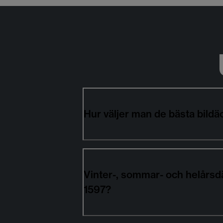
Hur väljer man de bästa bil
Vinter-, sommar- och helårs
1597?