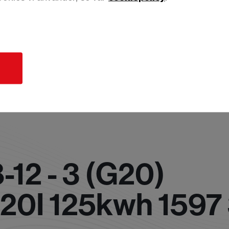
d
12 - 3 (G20)
20I 125kwh 1597 