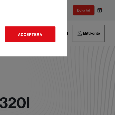
Boka tid
Hitta verkstad
Mitt konto
ACCEPTERA
320I