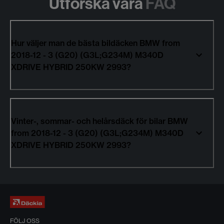
Utforska våra
FAQ
Hur väljer man de bästa bildäcken BMW from
2018-12 - 3 (G20) (G3L;G234M) M340D
XDRIVE HYBRID 250KW 2993?
Vinter-, sommar- och helårsdäck för bilar BMW
from 2018-12 - 3 (G20) (G3L;G234M) M340D
XDRIVE HYBRID 250KW 2993?
FÖLJ OSS