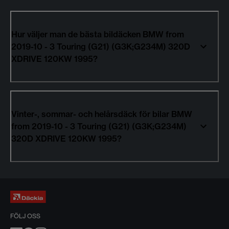
Hur väljer man de bästa bildäcken BMW from
2019-10 - 3 Touring (G21) (G3K;G234M) 320D
XDRIVE 120KW 1995?
Vinter-, sommar- och helårsdäck för bilar BMW
from 2019-10 - 3 Touring (G21) (G3K;G234M)
320D XDRIVE 120KW 1995?
FÖLJ OSS