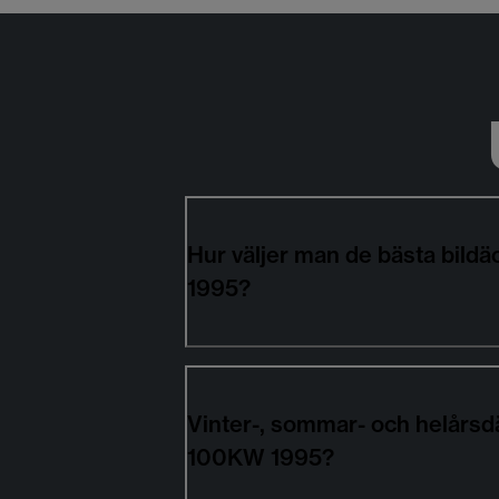
Hur väljer man de bästa bil
1995?
Vinter-, sommar- och helårs
100KW 1995?