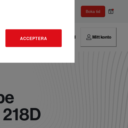
Boka tid
Hitta verkstad
Mitt konto
ACCEPTERA
pe
 218D