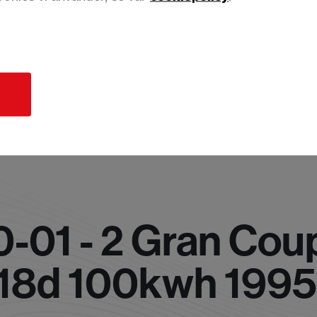
d
-01 - 2 Gran Cou
218d 100kwh 1995