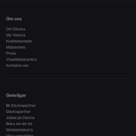
Om oss
Om Däckia
Vår historia
Kvalitetsarbete
Miljöarbete
Press
Visselblåsarpolicy
Kontakta oss
Genvägar
Bli Däckiapartner
Däckiapartner
Jobba på Däckia
Boka om din tid
Webbplatskarta
Våra verkstäder