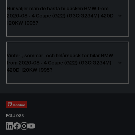
Hur väljer man de bästa bildäcken BMW from
2020-08 - 4 Coupe (G22) (G3C;G234M) 420D
120KW 1995?
Vinter-, sommar- och helårsdäck för bilar BMW
from 2020-08 - 4 Coupe (G22) (G3C;G234M)
420D 120KW 1995?
FÖLJ OSS