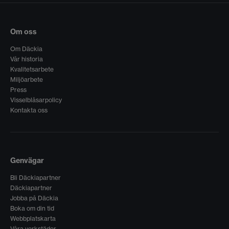
Om oss
Om Däckia
Vår historia
Kvalitetsarbete
Miljöarbete
Press
Visselblåsarpolicy
Kontakta oss
Genvägar
Bli Däckiapartner
Däckiapartner
Jobba på Däckia
Boka om din tid
Webbplatskarta
Våra verkstäder