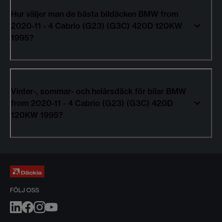
Hur väljer man de bästa bildäcken BMW from
2020-11 - 4 Cabrio (G23) (G3C) 420D 120KW
1995?
Vinter-, sommar- och helårsdäck för bilar BMW
from 2020-11 - 4 Cabrio (G23) (G3C) 420D
120KW 1995?
FÖLJ OSS