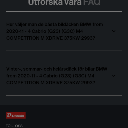
Utforska våra
FAQ
Hur väljer man de bästa bildäcken BMW from
2020-11 - 4 Cabrio (G23) (G3C) M4
COMPETITION M XDRIVE 375KW 2993?
Vinter-, sommar- och helårsdäck för bilar BMW
from 2020-11 - 4 Cabrio (G23) (G3C) M4
COMPETITION M XDRIVE 375KW 2993?
FÖLJ OSS