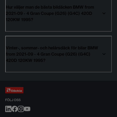
Hur väljer man de bästa bildäcken BMW from
2021-09 - 4 Gran Coupe (G26) (G4C) 420D
120KW 1995?
Vinter-, sommar- och helårsdäck för bilar BMW
from 2021-09 - 4 Gran Coupe (G26) (G4C)
420D 120KW 1995?
FÖLJ OSS