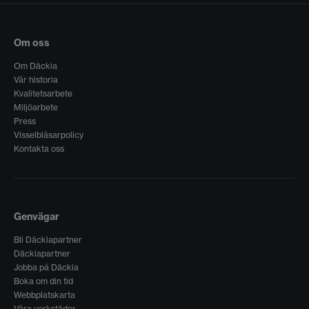
Om oss
Om Däckia
Vår historia
Kvalitetsarbete
Miljöarbete
Press
Visselblåsarpolicy
Kontakta oss
Genvägar
Bli Däckiapartner
Däckiapartner
Jobba på Däckia
Boka om din tid
Webbplatskarta
Våra verkstäder