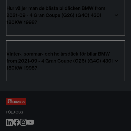
Hur väljer man de bästa bildäcken BMW from
2021-09 - 4 Gran Coupe (G26) (G4C) 430I
180KW 1998?
Vinter-, sommar- och helårsdäck för bilar BMW
from 2021-09 - 4 Gran Coupe (G26) (G4C) 430I
180KW 1998?
FÖLJ OSS