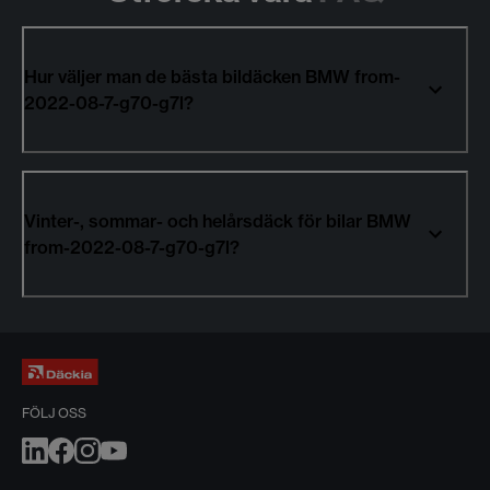
Hur väljer man de bästa bildäcken BMW from-
2022-08-7-g70-g7l?
Vinter-, sommar- och helårsdäck för bilar BMW
from-2022-08-7-g70-g7l?
FÖLJ OSS