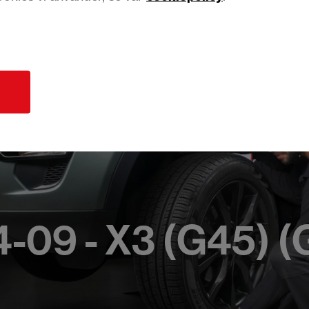
d
-09 - X3 (G45) 