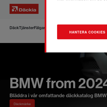
Hoppa
till
Däck
Tjänster
Fälgar
Om däck och fälgar
Boka om din ti
HANTERA COOKIES
innehållet
BMW from 2024
Bläddra i vår omfattande däckkatalog BMW
Däckmärke