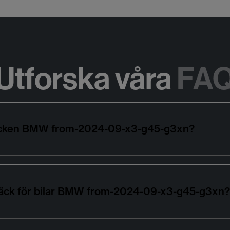
Utforska våra
FA
ldäcken BMW from-2024-09-x3-g45-g3xn?
däck för bilar BMW from-2024-09-x3-g45-g3xn