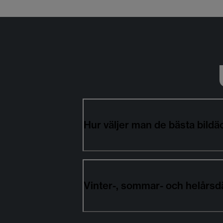
Hur väljer man de bästa bi
Vinter-, sommar- och helårs