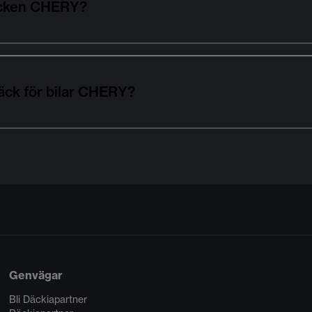
däcken CHERY?
äck för bilar CHERY?
Genvägar
Bli Däckiapartner