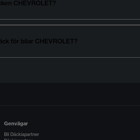
ldäcken CHEVROLET?
däck för bilar CHEVROLET?
Genvägar
Bli Däckiapartner