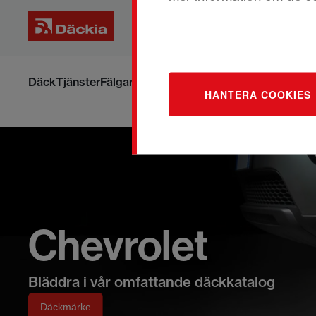
Hoppa
till
Däck
Tjänster
Fälgar
Om däck och fälgar
Boka om din ti
HANTERA COOKIES
innehållet
Chevrolet
Bläddra i vår omfattande däckkatalog
Däckmärke