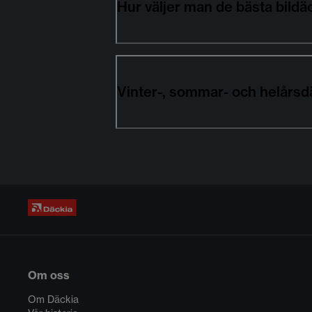
Hur väljer man de bästa bi
Vinter-, sommar- och helårs
Om oss
Om Däckia