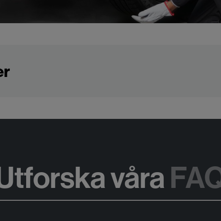
er
Utforska våra
FA