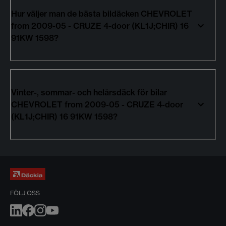
Hur väljer man de bästa bildäcken CHEVROLET
from 2009-05 - CRUZE 4-door (KL1J;CHIR) 16
91KW 1598?
Vinter-, sommar- och helårsdäck för bilar
CHEVROLET from 2009-05 - CRUZE 4-door
(KL1J;CHIR) 16 91KW 1598?
FÖLJ OSS