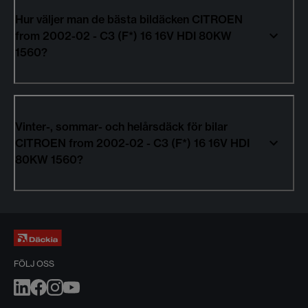
Hur väljer man de bästa bildäcken CITROEN
from 2002-02 - C3 (F*) 16 16V HDI 80KW
1560?
Vinter-, sommar- och helårsdäck för bilar
CITROEN from 2002-02 - C3 (F*) 16 16V HDI
80KW 1560?
FÖLJ OSS