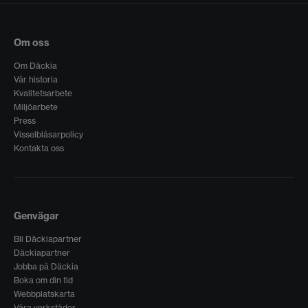
Om oss
Om Däckia
Vår historia
Kvalitetsarbete
Miljöarbete
Press
Visselblåsarpolicy
Kontakta oss
Genvägar
Bli Däckiapartner
Däckiapartner
Jobba på Däckia
Boka om din tid
Webbplatskarta
Våra verkstäder