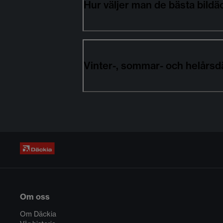
Hur väljer man de bästa bil
Vinter-, sommar- och helårsd
Om oss
Om Däckia