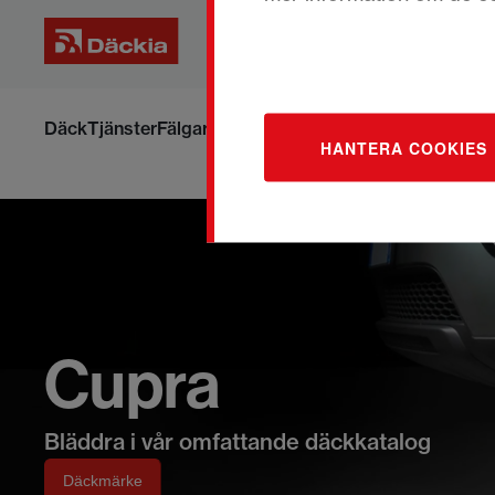
Hoppa
till
Däck
Tjänster
Fälgar
Om däck och fälgar
Boka om din ti
HANTERA COOKIES
innehållet
Cupra
Bläddra i vår omfattande däckkatalog
Däckmärke