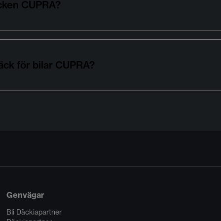
däcken CUPRA?
äck för bilar CUPRA?
Genvägar
Bli Däckiapartner