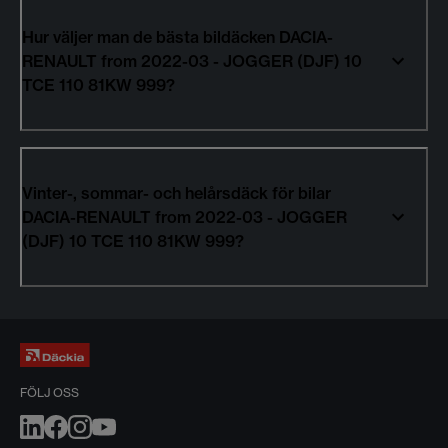
Hur väljer man de bästa bildäcken DACIA-
RENAULT from 2022-03 - JOGGER (DJF) 10
TCE 110 81KW 999?
Vinter-, sommar- och helårsdäck för bilar
DACIA-RENAULT from 2022-03 - JOGGER
(DJF) 10 TCE 110 81KW 999?
FÖLJ OSS