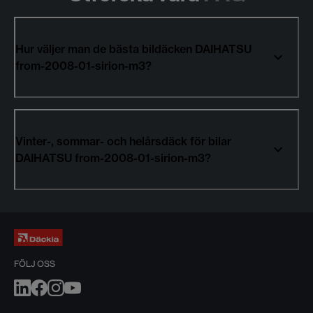
Hur väljer man de bästa bildäcken DAIHATSU
from-2008-01-sirion-m3?
Vinter-, sommar- och helårsdäck för bilar
DAIHATSU from-2008-01-sirion-m3?
FÖLJ OSS