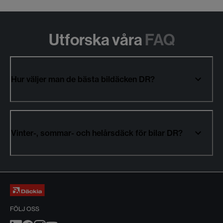
Utforska våra
FAQ
Hur väljer man de bästa bildäcken DR?
Vinter-, sommar- och helårsdäck för bilar DR?
FÖLJ OSS