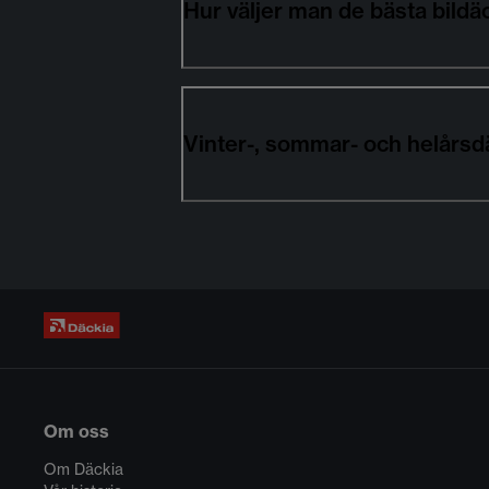
Hur väljer man de bästa bild
Vinter-, sommar- och helårsd
Om oss
Om Däckia