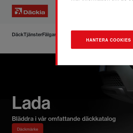
Hoppa
till
Däck
Tjänster
Fälgar
Om däck och fälgar
Boka om din ti
HANTERA COOKIES
innehållet
Lada
Bläddra i vår omfattande däckkatalog
Däckmärke