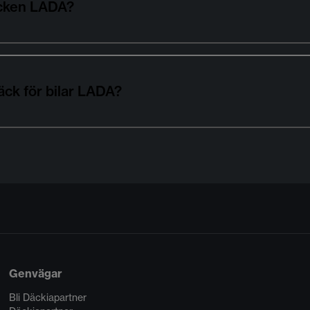
äcken LADA?
äck för bilar LADA?
Genvägar
Bli Däckiapartner