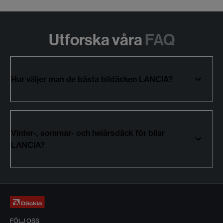
Utforska våra
FAQ
Hur väljer man de bästa bildäcken LANCIA?
Vinter-, sommar- och helårsdäck för bilar
LANCIA?
FÖLJ OSS