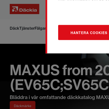
Hoppa
till
Däck
Tjänster
Fälgar
Om däck och fälgar
Boka om din ti
HANTERA COOKIES
innehållet
MAXUS from 20
(EV65C;SV65C
Bläddra i vår omfattande däckkatalog MA
Däckmärke