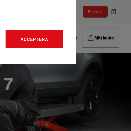
Boka tid
Hitta verkstad
Mitt konto
ACCEPTERA
 7