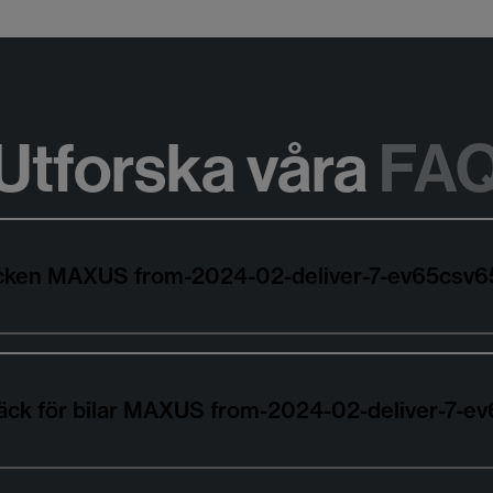
Utforska våra
FA
däcken MAXUS from-2024-02-deliver-7-ev65csv
däck för bilar MAXUS from-2024-02-deliver-7-e