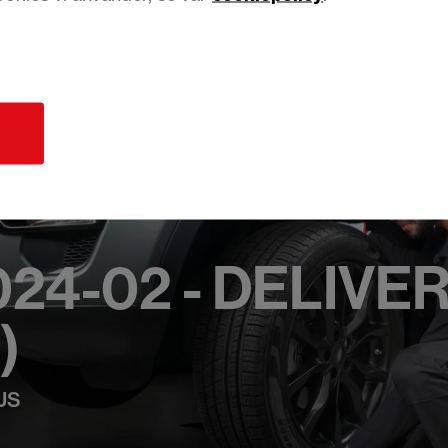
d
24-02 - DELIVER
)
XUS