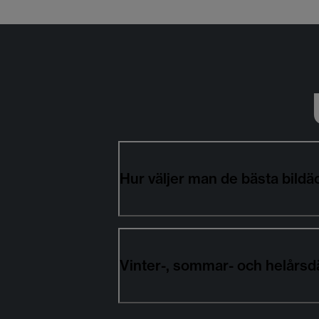
Hur väljer man de bästa bil
Vinter-, sommar- och helårs