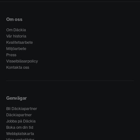
Om oss
Om Däckia
Vår historia
Kvalitetsarbete
Miljöarbete
Press
Visselblåsarpolicy
Kontakta oss
Genvägar
Bli Däckiapartner
Däckiapartner
Jobba på Däckia
Boka om din tid
Webbplatskarta
Våra verkstäder