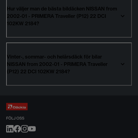
Hur väljer man de bästa bildäcken NISSAN from
2002-01 - PRIMERA Traveller (P12) 22 DCI
102KW 2184?
Vinter-, sommar- och helårsdäck för bilar
NISSAN from 2002-01 - PRIMERA Traveller
(P12) 22 DCI 102KW 2184?
FÖLJ OSS