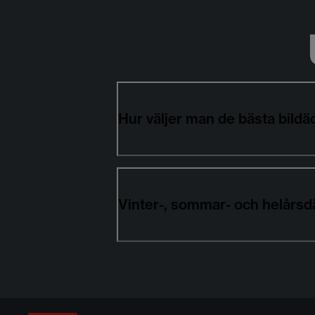
Hur väljer man de bästa bil
Vinter-, sommar- och helårs