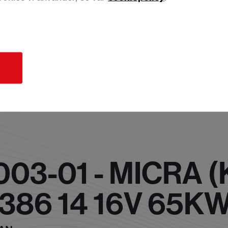
d
03-01 - MICRA (
1386 14 16V 65K