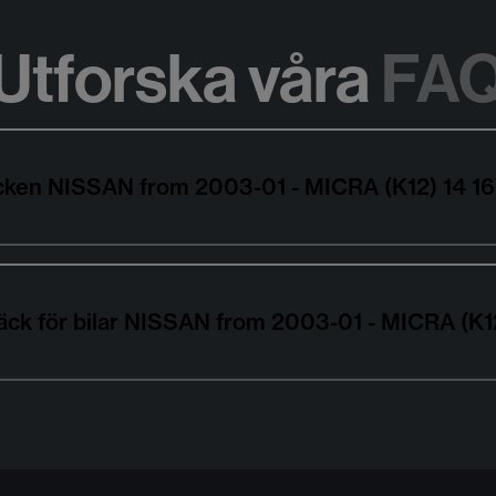
Utforska våra
FA
däcken NISSAN from 2003-01 - MICRA (K12) 14 
däck för bilar NISSAN from 2003-01 - MICRA (K