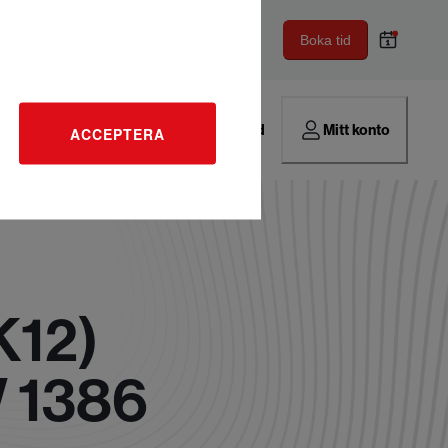
Boka tid
Hitta verkstad
Mitt konto
ACCEPTERA
K12)
W 1386