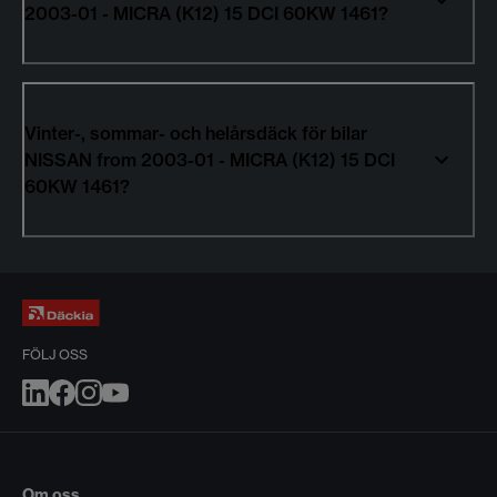
2003-01 - MICRA (K12) 15 DCI 60KW 1461?
Vinter-, sommar- och helårsdäck för bilar
NISSAN from 2003-01 - MICRA (K12) 15 DCI
60KW 1461?
FÖLJ OSS
Om oss