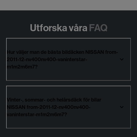
Utforska våra
FAQ
Hur väljer man de bästa bildäcken NISSAN from-
2011-12-nv400nv400-vaninterstar-
m1m2m6m7?
Vinter-, sommar- och helårsdäck för bilar
NISSAN from-2011-12-nv400nv400-
vaninterstar-m1m2m6m7?