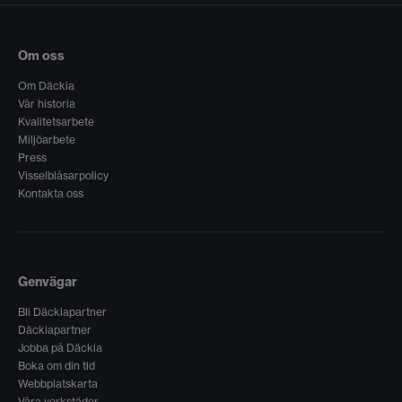
Om oss
Om Däckia
Vår historia
Kvalitetsarbete
Miljöarbete
Press
Visselblåsarpolicy
Kontakta oss
Genvägar
Bli Däckiapartner
Däckiapartner
Jobba på Däckia
Boka om din tid
Webbplatskarta
Våra verkstäder