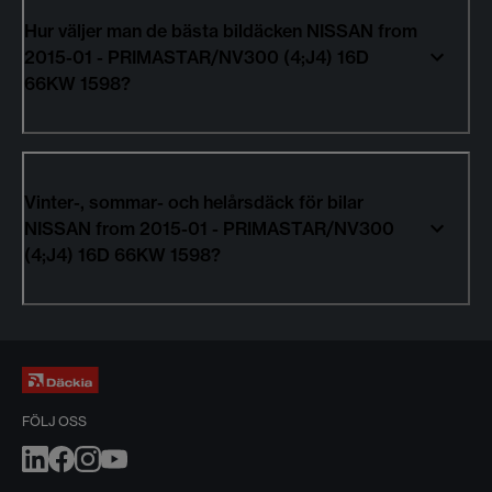
Hur väljer man de bästa bildäcken NISSAN from
2015-01 - PRIMASTAR/NV300 (4;J4) 16D
66KW 1598?
Vinter-, sommar- och helårsdäck för bilar
NISSAN from 2015-01 - PRIMASTAR/NV300
(4;J4) 16D 66KW 1598?
FÖLJ OSS