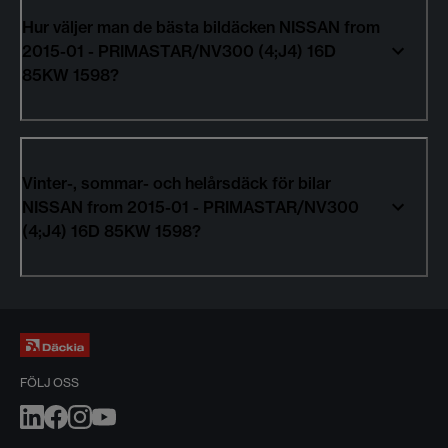
Hur väljer man de bästa bildäcken NISSAN from
2015-01 - PRIMASTAR/NV300 (4;J4) 16D
85KW 1598?
Vinter-, sommar- och helårsdäck för bilar
NISSAN from 2015-01 - PRIMASTAR/NV300
(4;J4) 16D 85KW 1598?
FÖLJ OSS