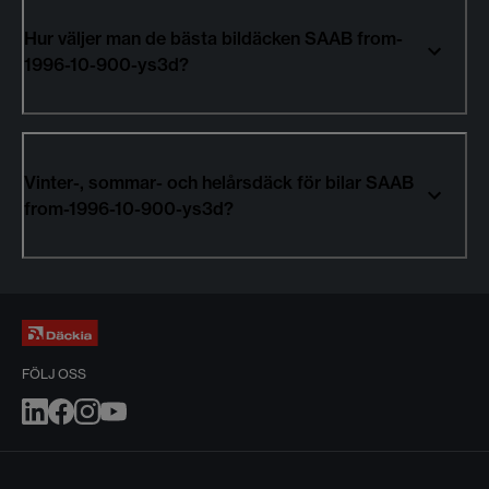
Hur väljer man de bästa bildäcken SAAB from-
1996-10-900-ys3d?
Vinter-, sommar- och helårsdäck för bilar SAAB
from-1996-10-900-ys3d?
FÖLJ OSS