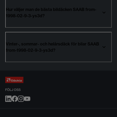
Hur väljer man de bästa bildäcken SAAB from-
1998-02-9-3-ys3d?
Vinter-, sommar- och helårsdäck för bilar SAAB
from-1998-02-9-3-ys3d?
FÖLJ OSS