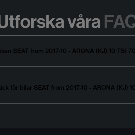
Utforska våra
FA
däcken SEAT from 2017-10 - ARONA (KJ) 10 TSI
däck för bilar SEAT from 2017-10 - ARONA (KJ)