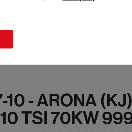
d
-10 - ARONA (KJ)
 10 TSI 70KW 99