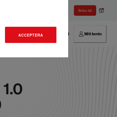
Boka tid
Hitta verkstad
Mitt konto
ACCEPTERA
 1.0
9