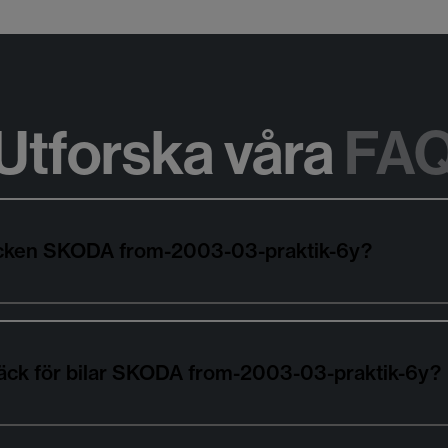
Utforska våra
FA
däcken SKODA from-2003-03-praktik-6y?
däck för bilar SKODA from-2003-03-praktik-6y?