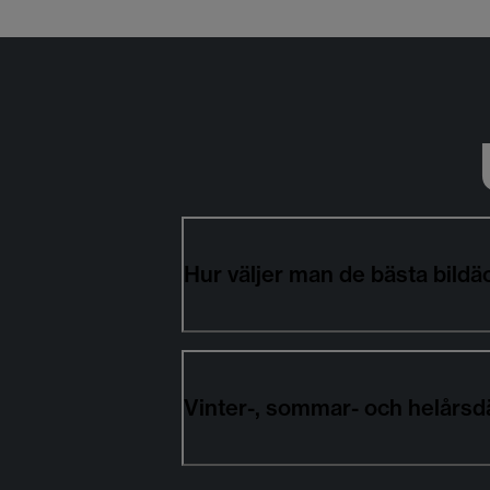
Hur väljer man de bästa bil
Vinter-, sommar- och helårs