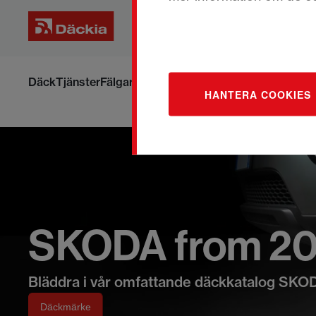
Hoppa
till
Däck
Tjänster
Fälgar
Om däck och fälgar
Boka om din ti
HANTERA COOKIES
innehållet
SKODA from 20
Bläddra i vår omfattande däckkatalog SKO
Däckmärke