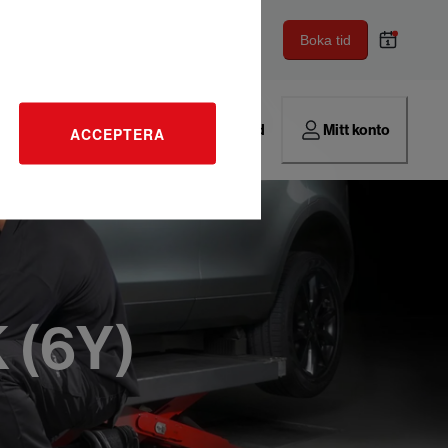
Boka tid
Hitta verkstad
Mitt konto
ACCEPTERA
 (6Y)