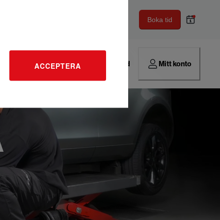
Boka tid
Hitta verkstad
Mitt konto
ACCEPTERA
A