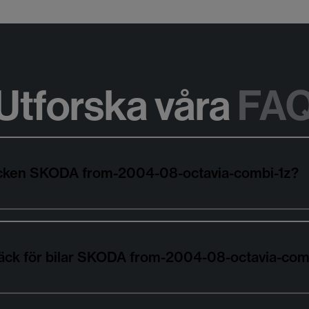
Utforska våra
FA
däcken SKODA from-2004-08-octavia-combi-1z?
däck för bilar SKODA from-2004-08-octavia-com