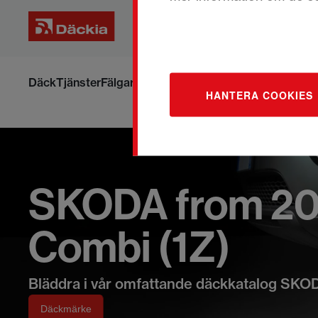
Hoppa
till
Däck
Tjänster
Fälgar
Om däck och fälgar
Boka om din ti
HANTERA COOKIES
innehållet
SKODA from 20
Combi (1Z)
Bläddra i vår omfattande däckkatalog SKO
Däckmärke