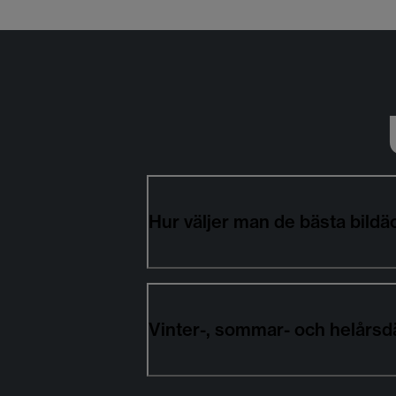
Hur väljer man de bästa bil
Vinter-, sommar- och helårs