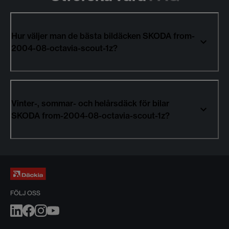
Hur väljer man de bästa bildäcken SKODA from-
2004-08-octavia-scout-1z?
Vinter-, sommar- och helårsdäck för bilar
SKODA from-2004-08-octavia-scout-1z?
FÖLJ OSS