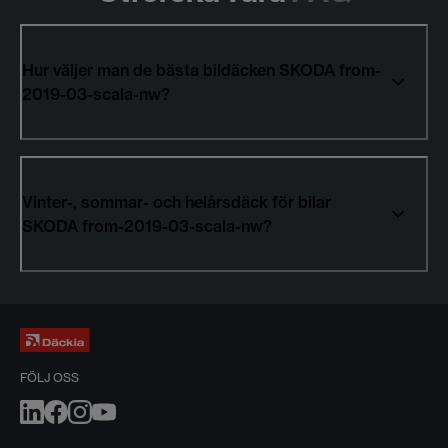
Hur väljer man de bästa bildäcken SKODA from-
2019-03-scala-nw?
Vinter-, sommar- och helårsdäck för bilar
SKODA from-2019-03-scala-nw?
FÖLJ OSS