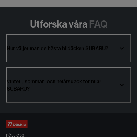
Utforska våra
FAQ
Hur väljer man de bästa bildäcken SUBARU?
Vinter-, sommar- och helårsdäck för bilar
SUBARU?
FÖLJ OSS