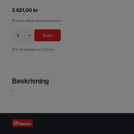
2.621,00 kr
Pris per däck inklusive moms
4
Boka
Pris föreslaget av Däckia
Beskrivning
-