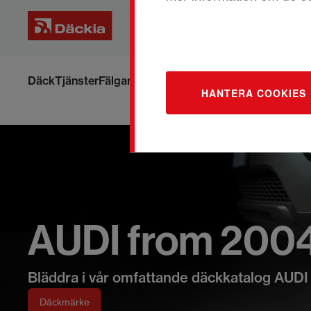
Hoppa
till
Däck
Tjänster
Fälgar
Om däck och fälgar
Boka om din ti
HANTERA COOKIES
innehållet
AUDI from 200
Bläddra i vår omfattande däckkatalog AUDI
Däckmärke