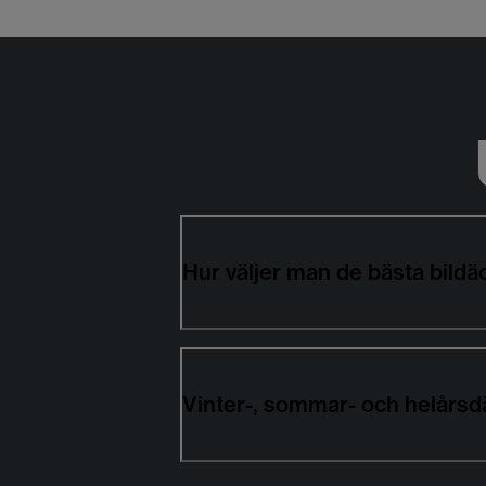
Hur väljer man de bästa bil
Vinter-, sommar- och helårs