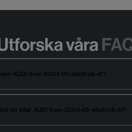
Utforska våra
FA
däcken AUDI from-2004-05-a6s6rs6-4f?
däck för bilar AUDI from-2004-05-a6s6rs6-4f?