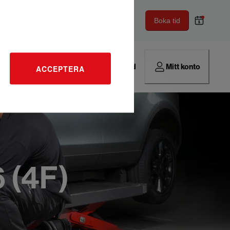
Boka tid
Hitta verkstad
Mitt konto
ACCEPTERA
 (4F)