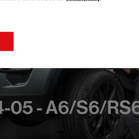
d
4-05 - A6/S6/RS6